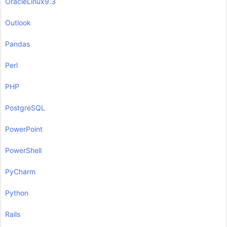
OracleLinux9.3
Outlook
Pandas
Perl
PHP
PostgreSQL
PowerPoint
PowerShell
PyCharm
Python
Rails