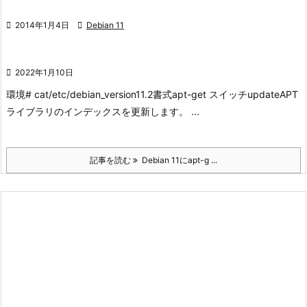

2014年1月4日

Debian 11

2022年1月10日
環境
# cat/etc/debian_version
11.2
書式
apt-get
スイッチ
update
APT
ライブラリのインデックスを更新します。
...
記事を読む
Debian 11にapt-g ...