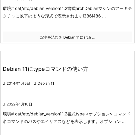
環境
# cat/etc/debian_version
11.2
書式
arch
Debianマシンのアーキテ
クチャに以下のような形式で表示されます
i386
i486 ...
記事を読む
Debian 11にarch ...
Debian 11にtypeコマンドの使い方

2014年1月5日

Debian 11

2022年1月10日
環境
# cat/etc/debian_version
11.2
書式
type <オプション> コマンド
名
コマンドのパスやエイリアスなどを表示します。
オプション ...