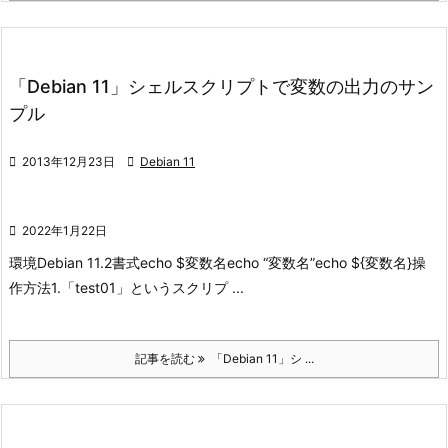
「Debian 11」シェルスクリプトで変数の出力のサン
プル

2013年12月23日

Debian 11

2022年1月22日
環境
Debian 11.2
書式
echo $変数名
echo “変数名”
echo ${変数名}
操
作方法
1.「test01」というスクリプ ...
記事を読む
「Debian 11」シ ...