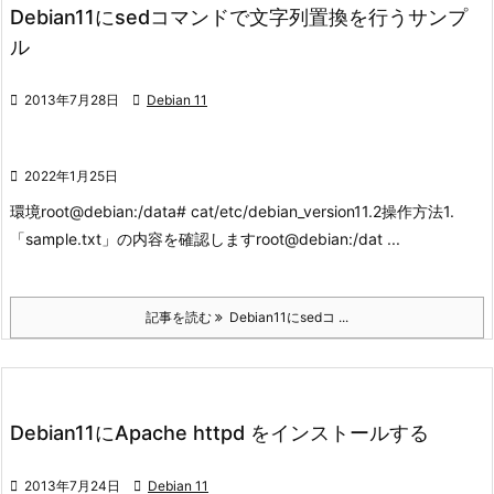
Debian11にsedコマンドで文字列置換を行うサンプ
ル

2013年7月28日

Debian 11

2022年1月25日
環境
root@debian:/data# cat/etc/debian_version
11.2
操作方法
1.
「sample.txt」の内容を確認します
root@debian:/dat ...
記事を読む
Debian11にsedコ ...
Debian11にApache httpd をインストールする

2013年7月24日

Debian 11