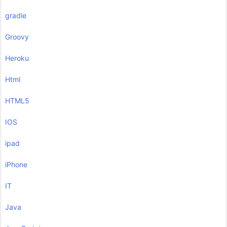
gradle
Groovy
Heroku
Html
HTML5
IOS
ipad
iPhone
IT
Java