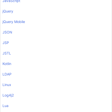
JavaScript
jQuery
jQuery Mobile
JSON
JSP
JSTL
Kotlin
LDAP
Linux
Log4j2
Lua