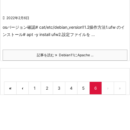

2022年2月6日
osバージョン確認
# cat/etc/debian_version
11.2
操作方法
1.ufw のイ
ンストール
# apt -y install ufw
2.設定ファイルを ...
記事を読む
Debian11にApache ...
«
‹
1
2
3
4
5
6
›
»