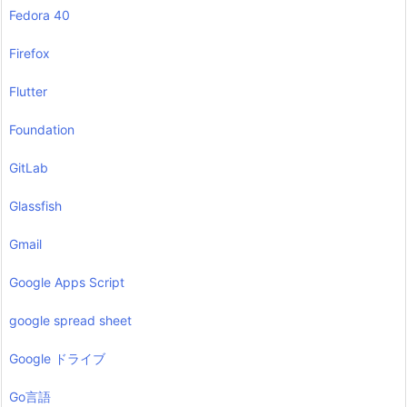
Fedora 40
Firefox
Flutter
Foundation
GitLab
Glassfish
Gmail
Google Apps Script
google spread sheet
Google ドライブ
Go言語