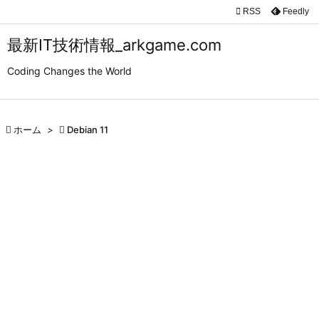

RSS
Feedly

メニュ
最新IT技術情報_arkgame.com

Coding Changes the World
サイド

前へ

ホーム
>

Debian 11

次へ

検索