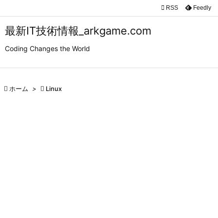

RSS
Feedly

メニュ
最新IT技術情報_arkgame.com

Coding Changes the World
サイド

前へ

ホーム
>

Linux

次へ

検索