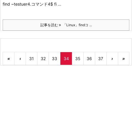
find ~testuer
4.コマンド4
$ fi ...
記事を読む
「Linux」findコ ...
«
‹
31
32
33
34
35
36
37
›
»