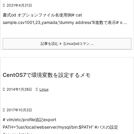

2021年4月21日
書式
od オプションファイル名
使用例
# cat
sample.csv
1001,23,yamada,”dummy address”
8進数で表示
# o ...
記事を読む
[Linux]odコマン ...
CentOS7で環境変数を設定するメモ

2014年1月28日

Linux

2017年10月2日
# vim/etc/profile
追記
export
PATH=”/usr/local/webserver/mysql/bin:$PATH” #パスの設定