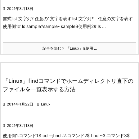

2021年3月18日
書式
list 文字列? 任意の1文字を表す
list 文字列* 任意の文字を表す
使用例1
# ls sample?
sample- sampleB
使用例2
# ls ...
記事を読む
「Linux」ls使用 ...
「Linux」findコマンドでホームディレクトリ直下の
ファイルを一覧表示する方法

2014年1月22日

Linux

2021年3月18日
使用例
1.コマンド1
$ cd ~;find .
2.コマンド2
$ find ~
3.コマンド3
$