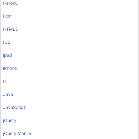
Heroku
Html
HTML5
IOS
ipad
iPhone
IT
Java
JavaScript
jQuery
jQuery Mobile