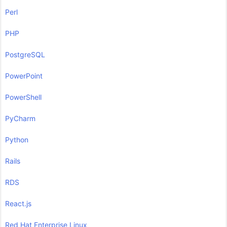
Perl
PHP
PostgreSQL
PowerPoint
PowerShell
PyCharm
Python
Rails
RDS
React.js
Red Hat Enterprise Linux