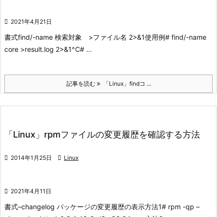

2021年4月21日
書式
find/-name 検索対象 >ファイル名 2>&1
使用例
# find/-name
core >result.log 2>&1
^C
# ...
記事を読む
「Linux」findコ ...
「Linux」rpmファイルの変更履歴を確認する方法

2014年1月25日

Linux

2021年4月11日
書式
–changelog パッケージの変更履歴の表示
方法1
# rpm -qp –