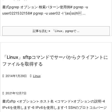
書式
pgrep オプション 検索パターン
使用例
# pgrep -u
user02
2153
2158
# pgrep -u user02 -l ‘(as|ss)h ...
記事を読む
「Linux」pgrepで ...
「Linux」sftpコマンドでサーバからクライアントに
ファイルを取得する

2014年1月29日

Linux

2021年12月7日
書式
sftp <オプション> ホスト名 <コマンド>
オプションの説明
-4
IPv4を使用します
-6 IPv6を使用します
-1 SSHのプロトコルバージ