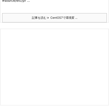
#source/etc/pr ...
記事を読む
CentOS7で環境変 ...