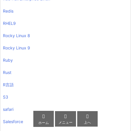
Redis
RHEL9
Rocky Linux 8
Rocky Linux 9
Ruby
Rust
R言語
S3
safari



Salesforce
メニュー
上へ
ホーム