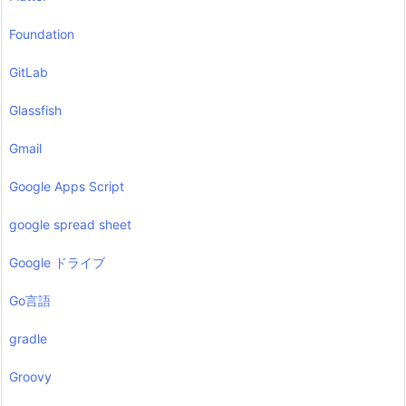
Foundation
GitLab
Glassfish
Gmail
Google Apps Script
google spread sheet
Google ドライブ
Go言語
gradle
Groovy