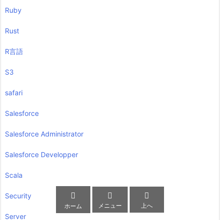
Ruby
Rust
R言語
S3
safari
Salesforce
Salesforce Administrator
Salesforce Developper
Scala



Security
メニュー
上へ
ホーム
Server