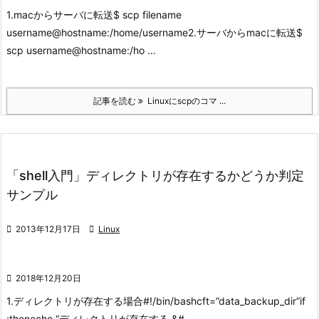
1.macからサーバに転送
$ scp filename
username@hostname:/home/username
2.サーバからmacに転送
$
scp username@hostname:/ho ...
記事を読む
Linuxにscpのコマ ...
「shell入門」ディレクトリが存在するかどうか判定
サンプル

2013年12月17日

Linux

2018年12月20日
1.ディレクトリが存在する場合
#!/bin/bash
cft=”data_backup_dir”
if
;then
echo “ディレクトリが存在する.&# ...