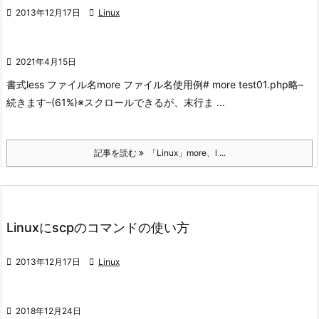

2013年12月17日

Linux

2021年4月15日
書式
less ファイル名
more ファイル名
使用例
# more test01.php
略
–
続きます–(61%)
※スクロールできるが、末行ま ...
記事を読む
「Linux」more、l ...
Linuxにscpのコマンドの使い方

2013年12月17日

Linux

2018年12月24日