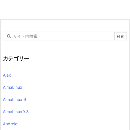
カテゴリー
Ajax
AlmaLinux
AlmaLinux 9
AlmaLinux9.3
Android