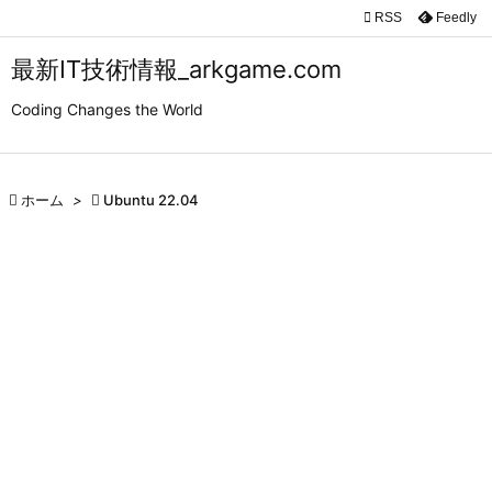

RSS
Feedly

メニュ
最新IT技術情報_arkgame.com

Coding Changes the World
サイド

前へ

ホーム
>

Ubuntu 22.04

次へ

検索