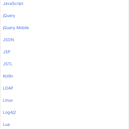
JavaScript
jQuery
jQuery Mobile
JSON
JSP
JSTL
Kotlin
LDAP
Linux
Log4j2
Lua