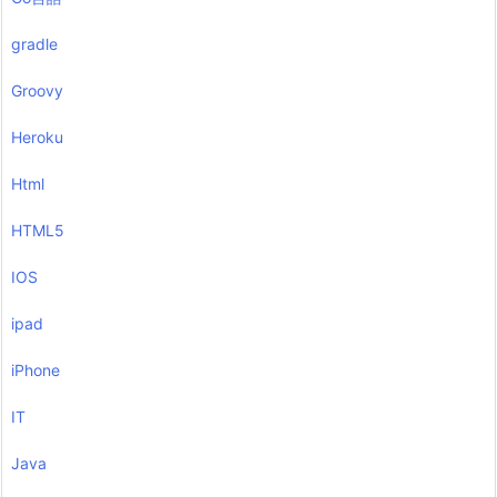
gradle
Groovy
Heroku
Html
HTML5
IOS
ipad
iPhone
IT
Java