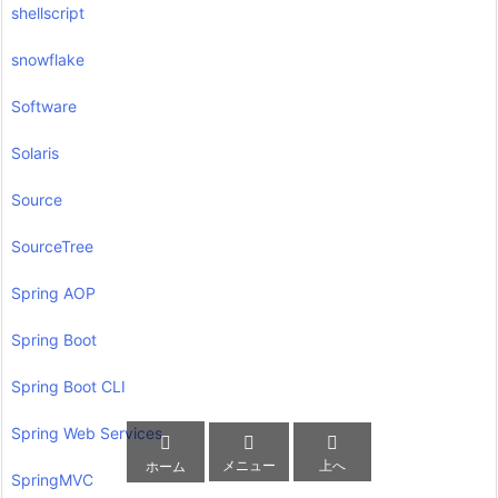
shellscript
snowflake
Software
Solaris
Source
SourceTree
Spring AOP
Spring Boot
Spring Boot CLI
Spring Web Services



メニュー
上へ
ホーム
SpringMVC