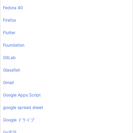
Fedora 40
Firefox
Flutter
Foundation
GitLab
Glassfish
Gmail
Google Apps Script
google spread sheet
Google ドライブ
Go言語