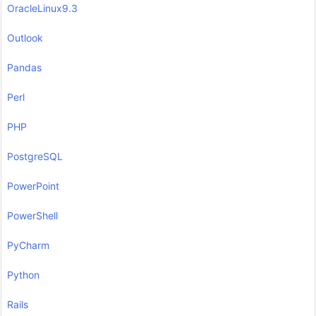
OracleLinux9.3
Outlook
Pandas
Perl
PHP
PostgreSQL
PowerPoint
PowerShell
PyCharm
Python
Rails