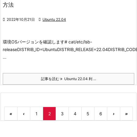
方法

2022年10月21日

Ubuntu 22.04
環境
OSバージョンを確認します
# cat/etc/lsb-
releaseDISTRIB_ID=UbuntuDISTRIB_RELEASE=22.04DISTRIB_C
...
記事を読む
Ubuntu 22.04 利 ...
«
‹
1
2
3
4
5
6
›
»