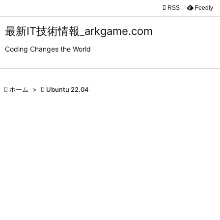

RSS
Feedly

メニュ
最新IT技術情報_arkgame.com

Coding Changes the World
サイド

前へ

ホーム
>

Ubuntu 22.04

次へ

検索