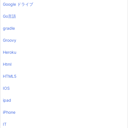
Google ドライブ
Go言語
gradle
Groovy
Heroku
Html
HTML5
IOS
ipad
iPhone
IT