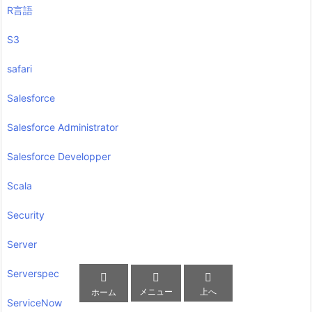
R言語
S3
safari
Salesforce
Salesforce Administrator
Salesforce Developper
Scala
Security
Server
Serverspec



メニュー
上へ
ホーム
ServiceNow