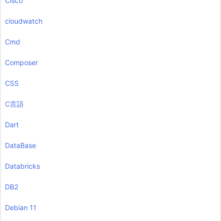
Cisco
cloudwatch
Cmd
Composer
CSS
C言語
Dart
DataBase
Databricks
DB2
Debian 11