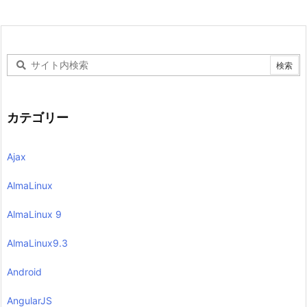
カテゴリー
Ajax
AlmaLinux
AlmaLinux 9
AlmaLinux9.3
Android
AngularJS