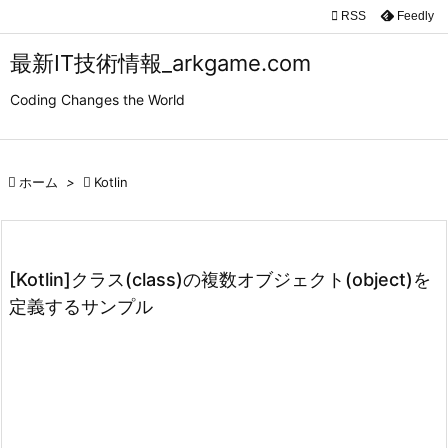

RSS
Feedly

メニュ
最新IT技術情報_arkgame.com

Coding Changes the World
サイド

前へ

ホーム
>

Kotlin

次へ

検索
[Kotlin]クラス(class)の複数オブジェクト(object)を
定義するサンプル