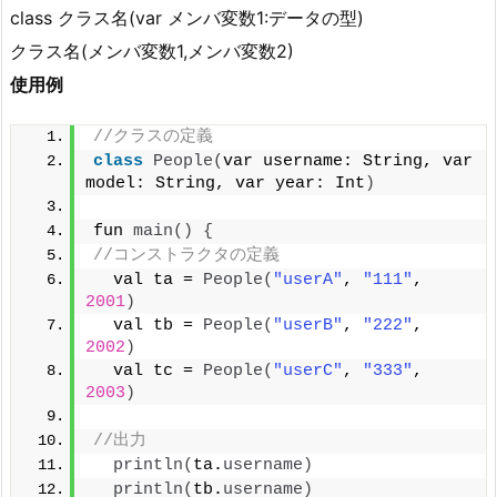
class クラス名(var メンバ変数1:データの型)
クラス名(メンバ変数1,メンバ変数2)
使用例
//クラスの定義
class
People
(
var username: String, var 
model: String, var year: Int
)
fun 
main
()
{
//コンストラクタの定義
  val ta = 
People
(
"userA"
, 
"111"
, 
2001
)
  val tb = 
People
(
"userB"
, 
"222"
, 
2002
)
  val tc = 
People
(
"userC"
, 
"333"
, 
2003
)
//出力
println
(
ta.
username
)
println
(
tb.
username
)