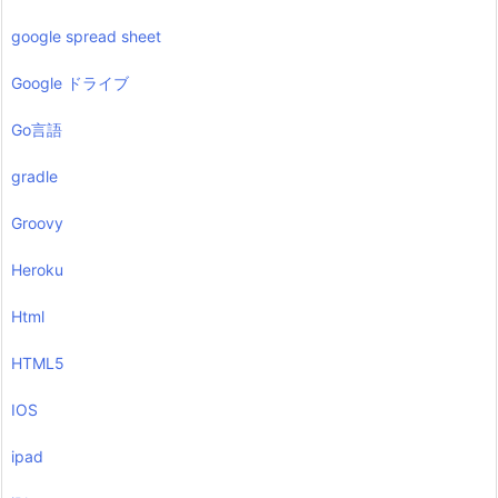
google spread sheet
Google ドライブ
Go言語
gradle
Groovy
Heroku
Html
HTML5
IOS
ipad