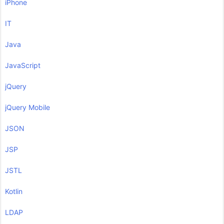
iPhone
IT
Java
JavaScript
jQuery
jQuery Mobile
JSON
JSP
JSTL
Kotlin
LDAP