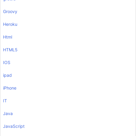
Groovy
Heroku
Html
HTML5
IOS
ipad
iPhone
IT
Java
JavaScript