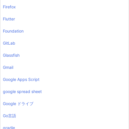
Firefox
Flutter
Foundation
GitLab
Glassfish
Gmail
Google Apps Script
google spread sheet
Google ドライブ
Go言語
gradle