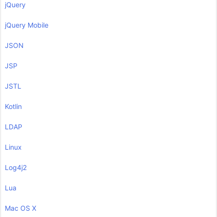
jQuery
jQuery Mobile
JSON
JSP
JSTL
Kotlin
LDAP
Linux
Log4j2
Lua
Mac OS X