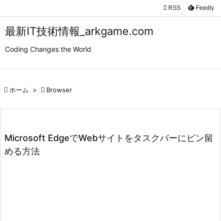

RSS
Feedly

メニュ
最新IT技術情報_arkgame.com

Coding Changes the World
サイド

前へ

ホーム
>

Browser

次へ

検索
Microsoft EdgeでWebサイトをタスクバーにピン留
める方法