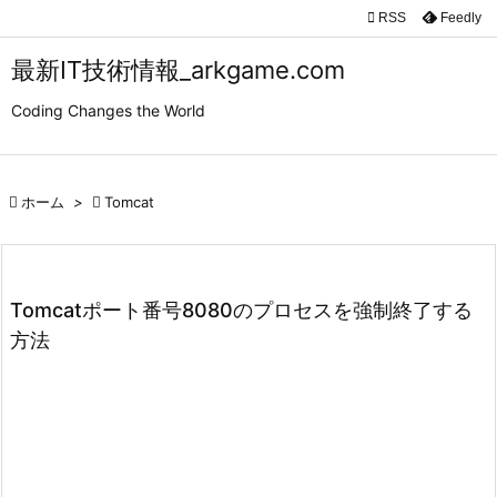

RSS
Feedly

メニュ
最新IT技術情報_arkgame.com

Coding Changes the World
サイド

前へ

ホーム
>

Tomcat

次へ

検索
Tomcatポート番号8080のプロセスを強制終了する
方法