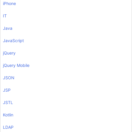
iPhone
IT
Java
JavaScript
jQuery
jQuery Mobile
JSON
JSP
JSTL
Kotlin
LDAP