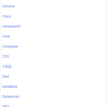
Chrome
Cisco
cloudwatch
Cmd
Composer
CSS
C言語
Dart
DataBase
Databricks
DB2