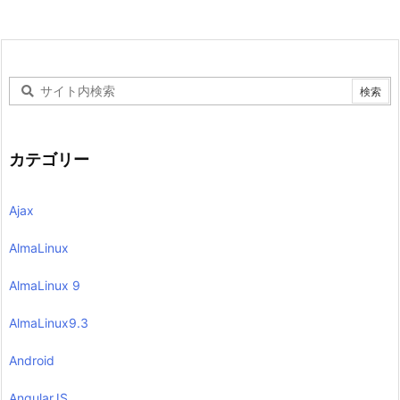
カテゴリー
Ajax
AlmaLinux
AlmaLinux 9
AlmaLinux9.3
Android
AngularJS