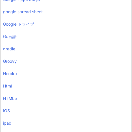
google spread sheet
Google ドライブ
Go言語
gradle
Groovy
Heroku
Html
HTML5
IOS
ipad