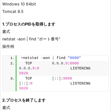
Windows 10 64bit
Tomcat 8.5
1.プロセスのPIDを取得します
書式
netstat -aon | find “ポート番号"
操作例
>
netstat -aon 
|
 find 
"8090"
  TCP         
0
.
0
.
0
.
0
:
8080
0
.
0
.
0
.
0
:
0
              LISTENING       
5020
  TCP         
[
::
]
:
8080
[
::
]
:
0
                 LISTENING       
5020
2.プロセスを終了します
書式