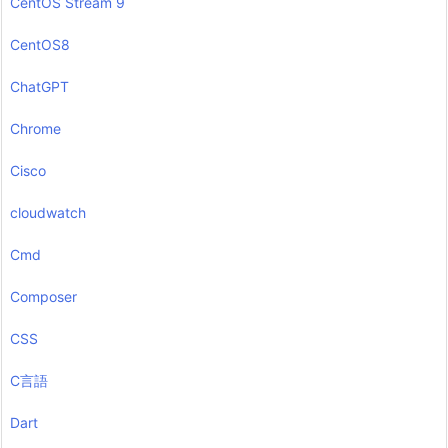
CentOS Stream 9
CentOS8
ChatGPT
Chrome
Cisco
cloudwatch
Cmd
Composer
CSS
C言語
Dart