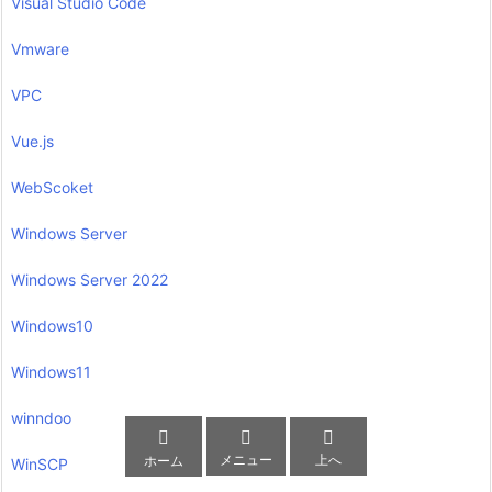
Visual Studio Code
Vmware
VPC
Vue.js
WebScoket
Windows Server
Windows Server 2022
Windows10
Windows11
winndoo



メニュー
上へ
ホーム
WinSCP