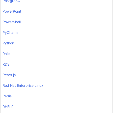
PostgreSQL
PowerPoint
PowerShell
PyCharm
Python
Rails
RDS
React.js
Red Hat Enterprise Linux
Redis
RHEL9