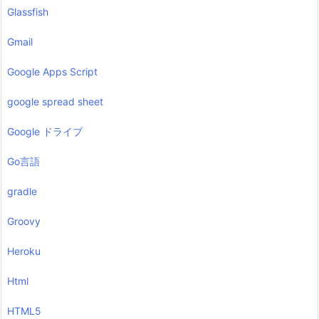
Glassfish
Gmail
Google Apps Script
google spread sheet
Google ドライブ
Go言語
gradle
Groovy
Heroku
Html
HTML5