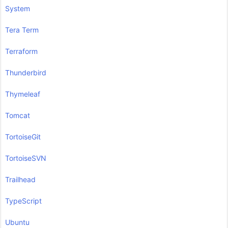
System
Tera Term
Terraform
Thunderbird
Thymeleaf
Tomcat
TortoiseGit
TortoiseSVN
Trailhead
TypeScript
Ubuntu