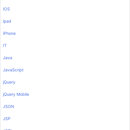
IOS
ipad
iPhone
IT
Java
JavaScript
jQuery
jQuery Mobile
JSON
JSP