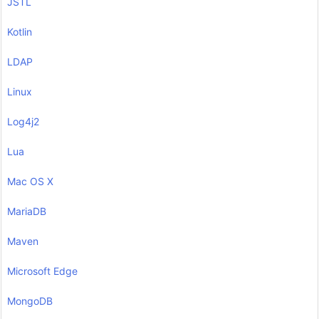
JSTL
Kotlin
LDAP
Linux
Log4j2
Lua
Mac OS X
MariaDB
Maven
Microsoft Edge
MongoDB