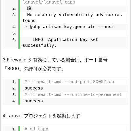
laravel/laravel tapp
 略
 No security vulnerability advisories 
found
>
 @php artisan key:generate --ansi
   INFO  Application key set 
successfully.
3.Firewalld を有効にしている場合は、ポート番号
「8000」の許可が必要です。
# firewall-cmd --add-port=8000/tcp
success
# firewall-cmd --runtime-to-permanent
success
4.Laravel プロジェクトを起動します
# cd tapp