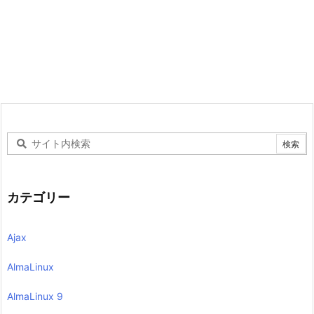
カテゴリー
Ajax
AlmaLinux
AlmaLinux 9