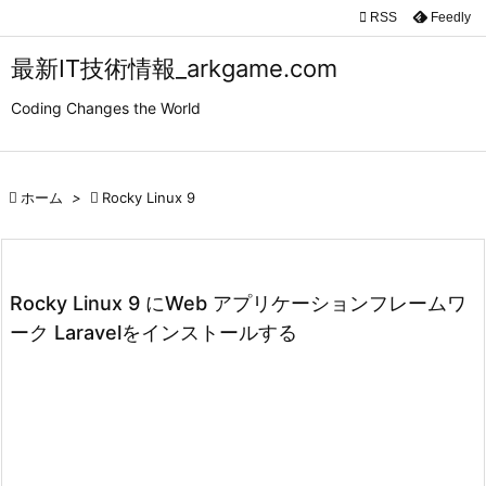

RSS
Feedly

メニュ
最新IT技術情報_arkgame.com

Coding Changes the World
サイド

前へ

ホーム
>

Rocky Linux 9

次へ

検索
Rocky Linux 9 にWeb アプリケーションフレームワ
ーク Laravelをインストールする