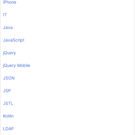
iPhone
IT
Java
JavaScript
jQuery
jQuery Mobile
JSON
JSP
JSTL
Kotlin
LDAP