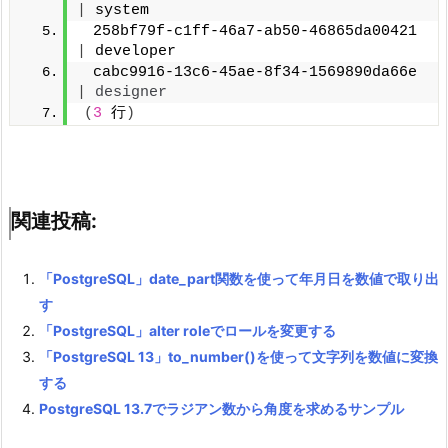
|
 system
 258bf79f-c1ff-46a7-ab50-46865da00421 
|
 developer
 cabc9916-13c6-45ae-8f34-1569890da66e 
|
designer
(
3
 行
)
関連投稿:
「PostgreSQL」date_part関数を使って年月日を数値で取り出
す
「PostgreSQL」alter roleでロールを変更する
「PostgreSQL 13」to_number()を使って文字列を数値に変換
する
PostgreSQL 13.7でラジアン数から角度を求めるサンプル