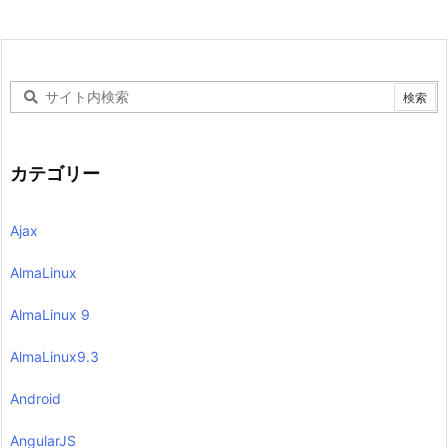
カテゴリー
Ajax
AlmaLinux
AlmaLinux 9
AlmaLinux9.3
Android
AngularJS