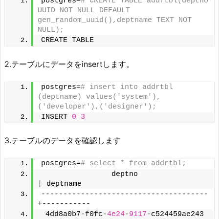
postgres=
# CREATE TABLE addrtbl(deptno 
UUID NOT NULL DEFAULT 
gen_random_uuid(),deptname TEXT NOT 
NULL);
CREATE TABLE
2.テーブルにデータをinsertします。
postgres=
# insert into addrtbl 
(deptname) values('system'),
('developer'),('designer');
INSERT 
0
3
3.テーブルのデータを確認します
postgres=
# select * from addrtbl;
                deptno                
|
 deptname
--------------------------------------
+-----------
 4dd8a0b7-f0fc-
4e24
-
9117
-c524459ae243 