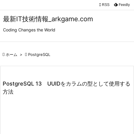

RSS
Feedly

メニュ
最新IT技術情報_arkgame.com

Coding Changes the World
サイド

前へ

ホーム
>

PostgreSQL

次へ

検索
PostgreSQL 13 UUIDをカラムの型として使用する
方法