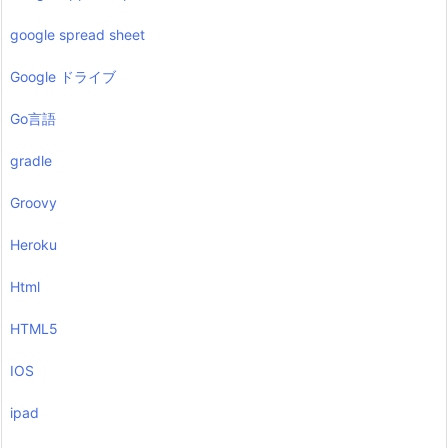
google spread sheet
Google ドライブ
Go言語
gradle
Groovy
Heroku
Html
HTML5
IOS
ipad