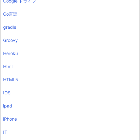
Google ドライブ
Go言語
gradle
Groovy
Heroku
Html
HTML5
IOS
ipad
iPhone
IT