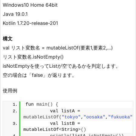
Windows10 Home 64bit
Java 19.0.1
Kotlin 1.7.20-release-201
構文
val リスト変数名 = mutableListOf(要素1,要素2,…)
リスト変数名.isNotEmpty()
isNotEmptyを使ってListが空であるかを判定します。
空の場合は「false」が返ります。
使用例
fun 
main
()
{
         val listA = 
mutableListOf
(
"tokyo"
,
"oosaka"
,
"fukuoka"
)
         val listB = 
mutableListOf
<
String
>()