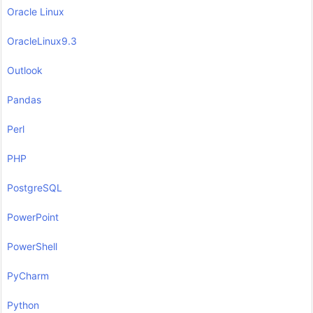
Oracle Linux
OracleLinux9.3
Outlook
Pandas
Perl
PHP
PostgreSQL
PowerPoint
PowerShell
PyCharm
Python