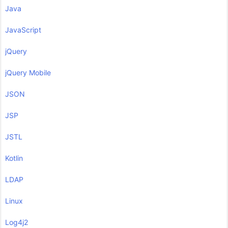
Java
JavaScript
jQuery
jQuery Mobile
JSON
JSP
JSTL
Kotlin
LDAP
Linux
Log4j2