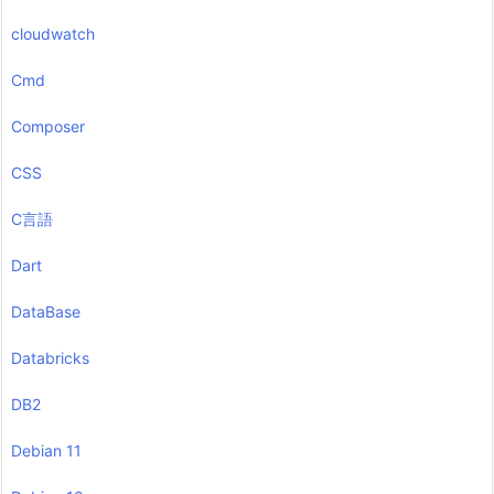
cloudwatch
Cmd
Composer
CSS
C言語
Dart
DataBase
Databricks
DB2
Debian 11