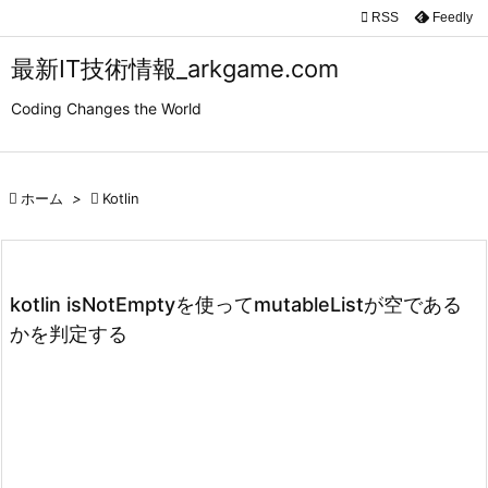

RSS
Feedly

メニュ
最新IT技術情報_arkgame.com

Coding Changes the World
サイド

前へ

ホーム
>

Kotlin

次へ

検索
kotlin isNotEmptyを使ってmutableListが空である
かを判定する