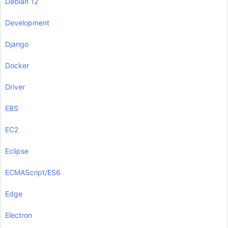
Debian 12
Development
Django
Docker
Driver
EBS
EC2
Eclipse
ECMAScript/ES6
Edge
Electron