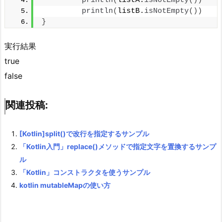
println
(
listA.
isNotEmpty
())
println
(
listB.
isNotEmpty
())
}
実行結果
true
false
関連投稿:
[Kotlin]split()で改行を指定するサンプル
「Kotlin入門」replace()メソッドで指定文字を置換するサンプ
ル
「Kotlin」コンストラクタを使うサンプル
kotlin mutableMapの使い方