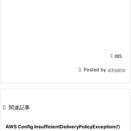

AWS

Posted by
arkgame

関連記事
AWS Config InsufficientDeliveryPolicyExceptionの