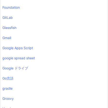
Foundation
GitLab
Glassfish
Gmail
Google Apps Script
google spread sheet
Google ドライブ
Go言語
gradle
Groovy