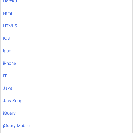
Heroku
Html
HTML5
IOS
ipad
iPhone
IT
Java
JavaScript
jQuery
jQuery Mobile