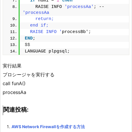
if
 num1 = 
1
then
    RAISE INFO 
'processAa'
; --
'processAa
    return;
  end if;
  RAISE INFO '
processBb';
END
;
$$
LANGUAGE plpgsql;
実行結果
プロシージャを実行する
call funA()
processAa
関連投稿:
AWS Network Firewallを作成する方法