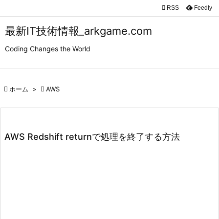

RSS
Feedly

メニュ
最新IT技術情報_arkgame.com

Coding Changes the World
サイド

前へ

ホーム
>

AWS

次へ

検索
AWS Redshift returnで処理を終了する方法