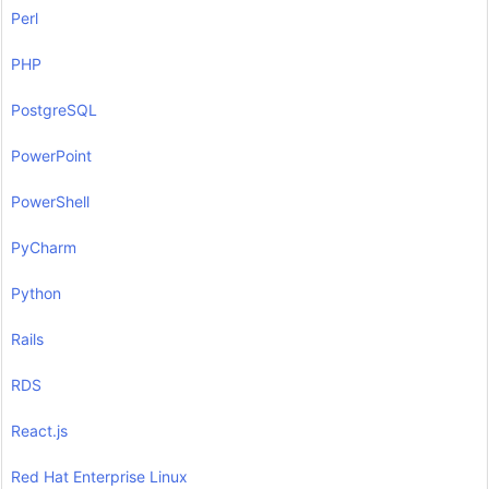
Perl
PHP
PostgreSQL
PowerPoint
PowerShell
PyCharm
Python
Rails
RDS
React.js
Red Hat Enterprise Linux