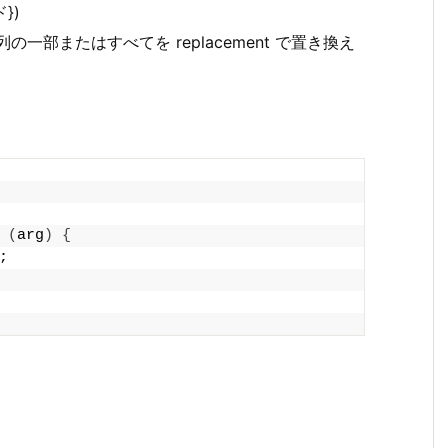
ド})
文字列の一部またはすべてを replacement で置き換え
(
arg
)
{
;