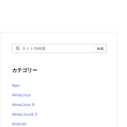
カテゴリー
Ajax
AlmaLinux
AlmaLinux 9
AlmaLinux9.3
Android