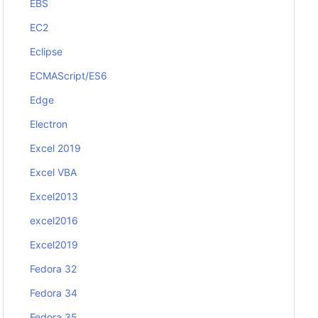
EBS
EC2
Eclipse
ECMAScript/ES6
Edge
Electron
Excel 2019
Excel VBA
Excel2013
excel2016
Excel2019
Fedora 32
Fedora 34
Fedora 35