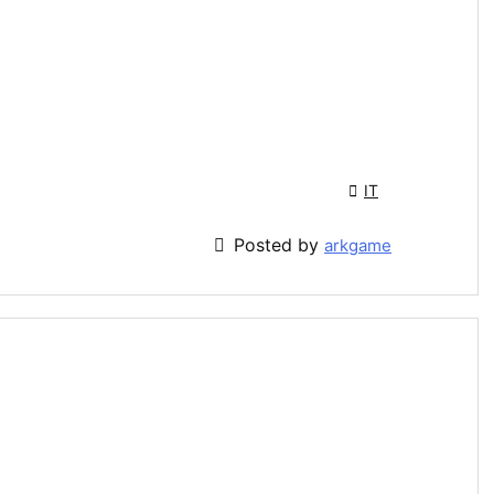

IT

Posted by
arkgame