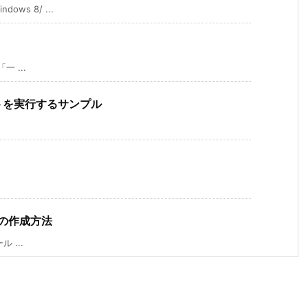
ws 8/ ...
一 ...
リプトを実行するサンプル
スの作成方法
 ...