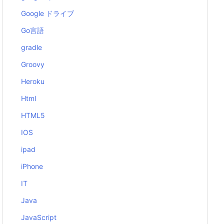
Google ドライブ
Go言語
gradle
Groovy
Heroku
Html
HTML5
IOS
ipad
iPhone
IT
Java
JavaScript