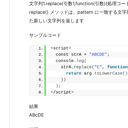
文字列1.replace(引数1,function(引数){処理コー
replace() メソッドは、pattern に一致する
た新しい文字列を返します
サンプルコード
<
script
>
  const strA = 
"ABCDE"
;
  console.
log
(
    strA.
replace
(
"C"
, 
function
return
 arg.
toLowerCase
()
})
)
;
<
/script
>
結果
ABcDE