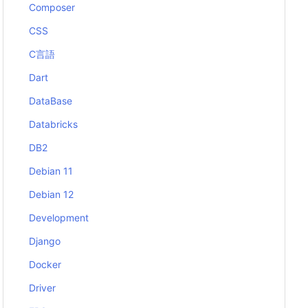
Composer
CSS
C言語
Dart
DataBase
Databricks
DB2
Debian 11
Debian 12
Development
Django
Docker
Driver