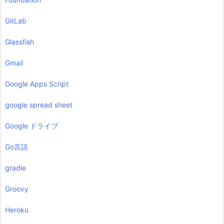
GitLab
Glassfish
Gmail
Google Apps Script
google spread sheet
Google ドライブ
Go言語
gradle
Groovy
Heroku