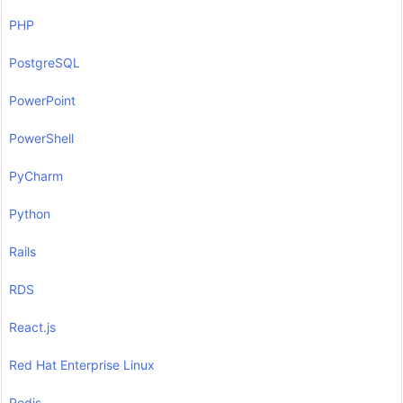
PHP
PostgreSQL
PowerPoint
PowerShell
PyCharm
Python
Rails
RDS
React.js
Red Hat Enterprise Linux
Redis