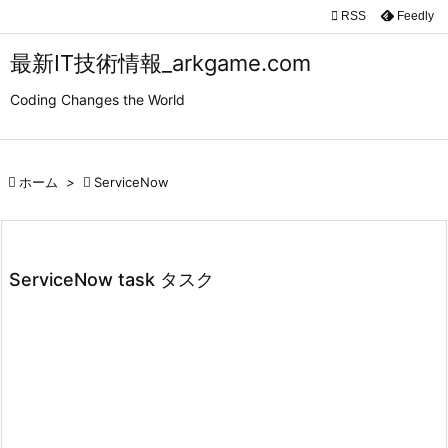

RSS
Feedly

メニュ
最新IT技術情報_arkgame.com

Coding Changes the World
サイド

前へ

ホーム
>

ServiceNow

次へ

検索
ServiceNow task タスク