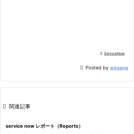

ServiceNow

Posted by
arkgame

関連記事
service now レポート（Reports）