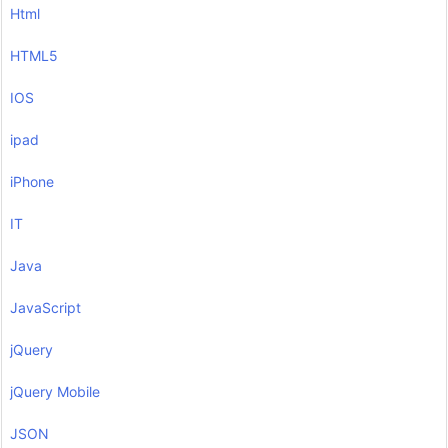
Html
HTML5
IOS
ipad
iPhone
IT
Java
JavaScript
jQuery
jQuery Mobile
JSON