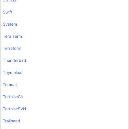
Swift
System
Tera Term
Terraform
Thunderbird
Thymeleaf
Tomcat
TortoiseGit
TortoiseSVN
Trailhead