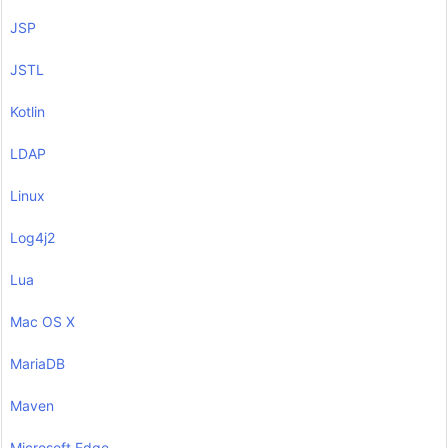
JSP
JSTL
Kotlin
LDAP
Linux
Log4j2
Lua
Mac OS X
MariaDB
Maven
Microsoft Edge