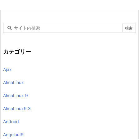
カテゴリー
Ajax
AlmaLinux
AlmaLinux 9
AlmaLinux9.3
Android
AngularJS