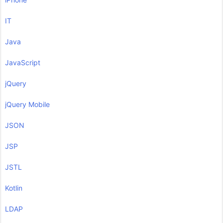
IT
Java
JavaScript
jQuery
jQuery Mobile
JSON
JSP
JSTL
Kotlin
LDAP