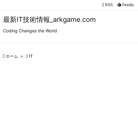

RSS
Feedly

メニュ
最新IT技術情報_arkgame.com

Coding Changes the World
サイド

前へ

ホーム
>

IT

次へ

検索