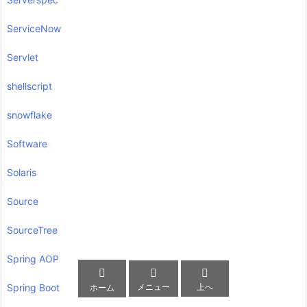
ServiceNow
Servlet
shellscript
snowflake
Software
Solaris
Source
SourceTree
Spring AOP



メニュー
上へ
Spring Boot
ホーム