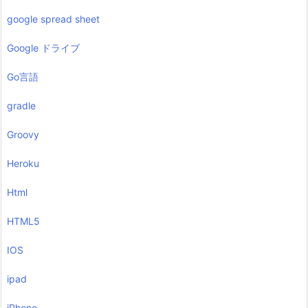
google spread sheet
Google ドライブ
Go言語
gradle
Groovy
Heroku
Html
HTML5
IOS
ipad
iPhone