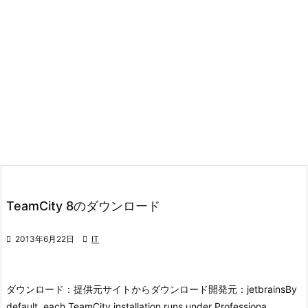
TeamCity 8のダウンロード

2013年6月22日

IT
ダウンロード：
提供元サイトからダウンロード
開発元：
jetbrains
By
default, each TeamCity installation runs under Professiona ...