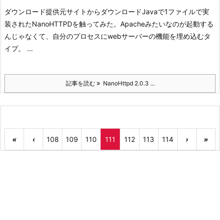
ダウンロード
提供元サイトからダウンロード
Javaで1ファイルで実
装されたNanoHTTPDを触ってみた。Apacheみたいなのが起動する
んじゃなくて、自分のプロセスにwebサーバーの機能を埋め込むタ
イプ。 ...
記事を読む
NanoHttpd 2.0.3 ...
«
‹
108
109
110
111
112
113
114
›
»