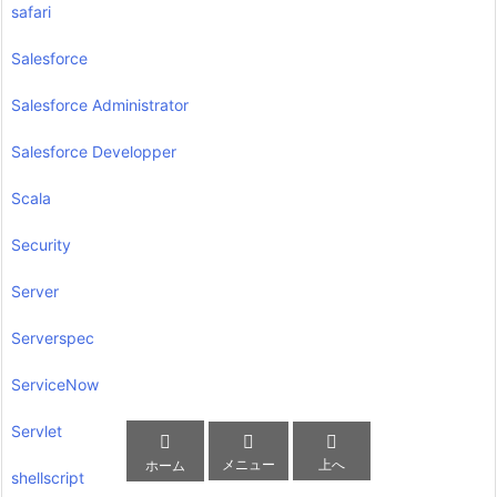
safari
Salesforce
Salesforce Administrator
Salesforce Developper
Scala
Security
Server
Serverspec
ServiceNow
Servlet



メニュー
上へ
ホーム
shellscript