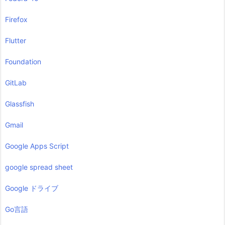
Firefox
Flutter
Foundation
GitLab
Glassfish
Gmail
Google Apps Script
google spread sheet
Google ドライブ
Go言語