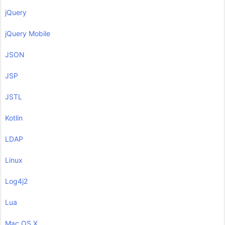
jQuery
jQuery Mobile
JSON
JSP
JSTL
Kotlin
LDAP
Linux
Log4j2
Lua
Mac OS X