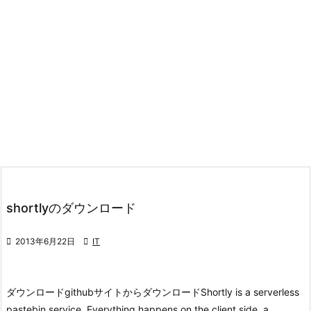
shortlyのダウンロード

2013年6月22日

IT
ダウンロード
githubサイトからダウンロード
Shortly is a serverless
pastebin service. Everything happens on the client side, a ...