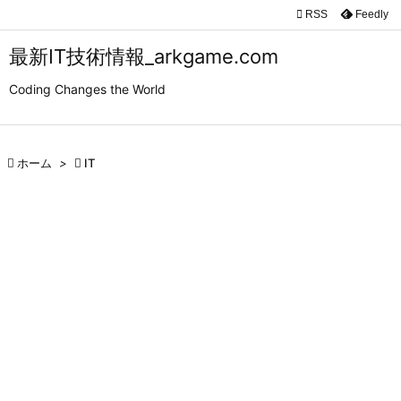

RSS
Feedly

メニュ
最新IT技術情報_arkgame.com

Coding Changes the World
サイド

前へ

ホーム
>

IT

次へ

検索