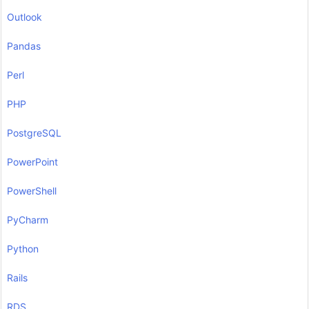
Outlook
Pandas
Perl
PHP
PostgreSQL
PowerPoint
PowerShell
PyCharm
Python
Rails
RDS