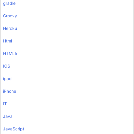
gradle
Groovy
Heroku
Html
HTML5
IOS
ipad
iPhone
IT
Java
JavaScript