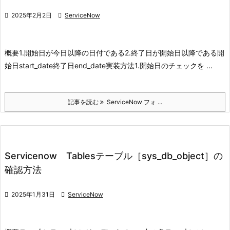

2025年2月2日

ServiceNow
概要
1.開始日が今日以降の日付である
2.終了日が開始日以降である
開
始日
start_date
終了日
end_date
実装方法
1.開始日のチェックを ...
記事を読む
ServiceNow フォ ...
Servicenow Tablesテーブル［sys_db_object］の
確認方法

2025年1月31日

ServiceNow