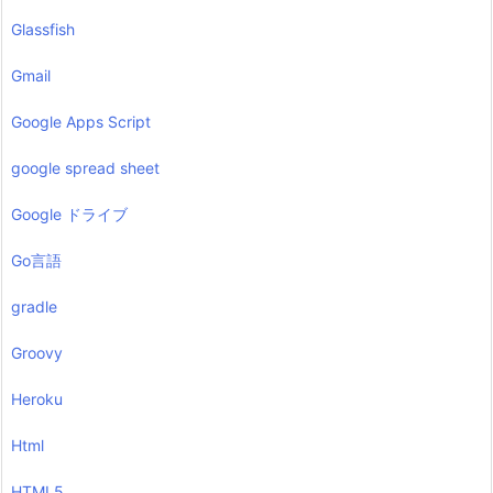
Glassfish
Gmail
Google Apps Script
google spread sheet
Google ドライブ
Go言語
gradle
Groovy
Heroku
Html
HTML5