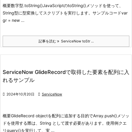
概要
数字型.toString()
JavaScriptのtoString()メソッドを使って、
String型に型変換してスクリプトを実行します。
サンプルコード
var
gr = new ...
記事を読む
ServiceNow toStr ...
ServiceNow GlideRecordで取得した要素を配列に入
れるサンプル

2024年10月20日

ServiceNow
概要
GlideRecord objectを配列に追加する目的で
Array.push()メソッ
ドを使用する際は、String として渡す必要があります。
使用例
クエ
リquery()を実行して、実 ...