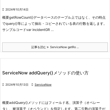

2024年10月14日
概要
getRowCount()
データベースのテーブル上ではなく、その時点
でquery()等によって
抽出・コピーされている表の行数を返します。
サンプルコード
var incidentGR ...
記事を読む
ServiceNow getRo ...
ServiceNow addQuery()メソッドの使い方

2024年10月13日

ServiceNow
概要
addQuery()メソッドにはフィールド名、演算子（オペレー
タ）、
被演算子（オペランド）を指定します。第二引数の演算子が