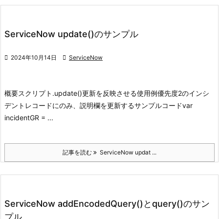
ServiceNow update()のサンプル

2024年10月14日

ServiceNow
概要
スクリプト
.update()
更新を反映させる
使用例
優先度2のインシ
デントレコードにのみ、説明欄を更新する
サンプルコード
var
incidentGR = ...
記事を読む
ServiceNow updat ...
ServiceNow addEncodedQuery()とquery()のサン
プル