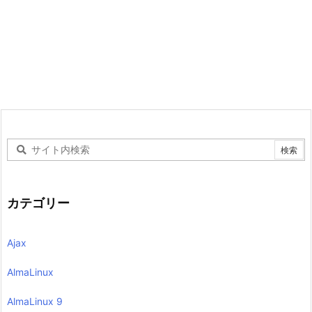
カテゴリー
Ajax
AlmaLinux
AlmaLinux 9