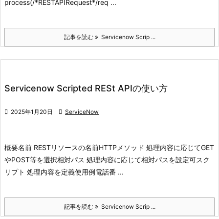
process(/*RESTAPIRequest*/req ...
記事を読む
Servicenow Scrip ...
Servicenow Scripted RESt APIの使い方

2025年1月20日

ServiceNow
概要
名前 RESTリソースの名前
HTTPメソッド 処理内容に応じてGET
やPOST等を選択
相対パス 処理内容に応じて相対パスを設定可
スク
リプト 処理内容を定義
使用例
電話番 ...
記事を読む
Servicenow Scrip ...