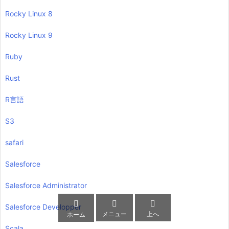
Rocky Linux 8
Rocky Linux 9
Ruby
Rust
R言語
S3
safari
Salesforce
Salesforce Administrator



Salesforce Developper
メニュー
上へ
ホーム
Scala