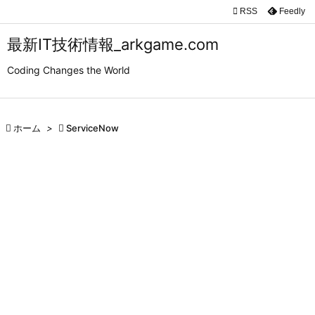

RSS
Feedly

メニュ
最新IT技術情報_arkgame.com

Coding Changes the World
サイド

前へ

ホーム
>

ServiceNow

次へ

検索