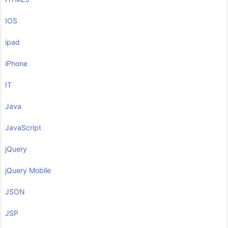
IOS
ipad
iPhone
IT
Java
JavaScript
jQuery
jQuery Mobile
JSON
JSP