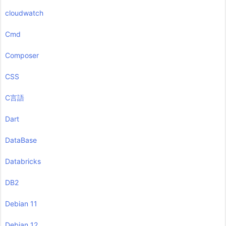
cloudwatch
Cmd
Composer
CSS
C言語
Dart
DataBase
Databricks
DB2
Debian 11
Debian 12