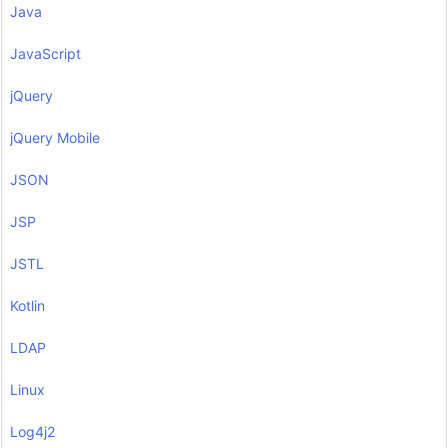
Java
JavaScript
jQuery
jQuery Mobile
JSON
JSP
JSTL
Kotlin
LDAP
Linux
Log4j2