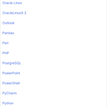
Oracle Linux
OracleLinux9.3
Outlook
Pandas
Perl
PHP
PostgreSQL
PowerPoint
PowerShell
PyCharm
Python