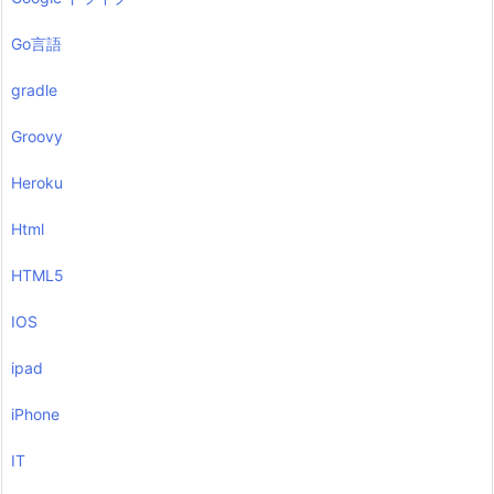
Go言語
gradle
Groovy
Heroku
Html
HTML5
IOS
ipad
iPhone
IT