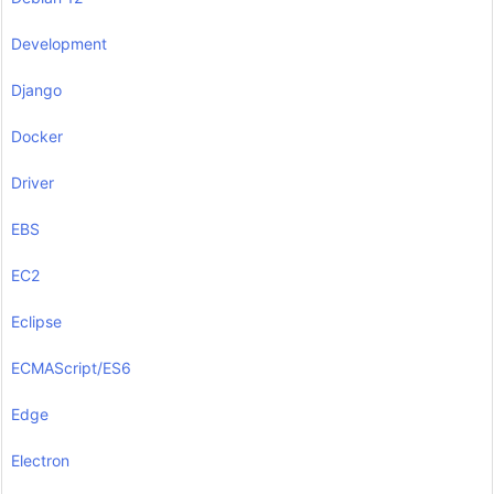
Development
Django
Docker
Driver
EBS
EC2
Eclipse
ECMAScript/ES6
Edge
Electron