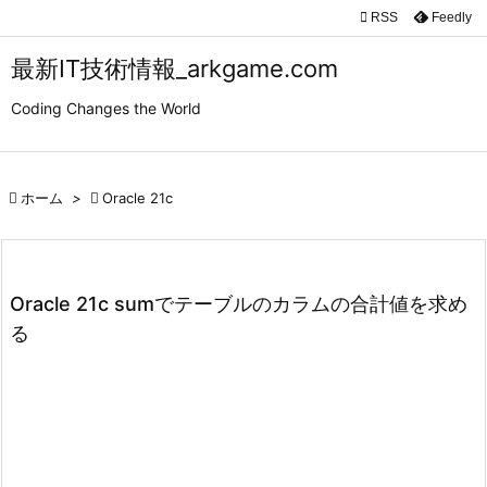

RSS
Feedly

メニュ
最新IT技術情報_arkgame.com

Coding Changes the World
サイド

前へ

ホーム
>

Oracle 21c

次へ

検索
Oracle 21c sumでテーブルのカラムの合計値を求め
る